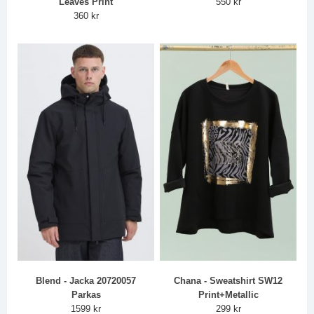
Leaves Print
550 kr
360 kr
Blend - Jacka 20720057
Chana - Sweatshirt SW12
Parkas
Print+Metallic
1599 kr
299 kr