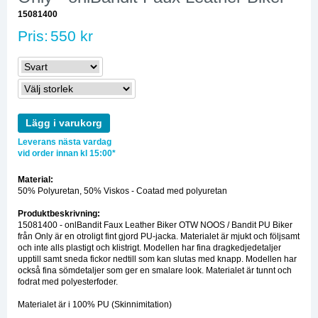
15081400
Pris:
550 kr
Lägg i varukorg
Leverans nästa vardag
vid order innan kl 15:00*
Material:
50% Polyuretan, 50% Viskos - Coatad med polyuretan
Produktbeskrivning:
15081400 - onlBandit Faux Leather Biker OTW NOOS / Bandit PU Biker
från Only är en otroligt fint gjord PU-jacka. Materialet är mjukt och följsamt
och inte alls plastigt och klistrigt. Modellen har fina dragkedjedetaljer
upptill samt sneda fickor nedtill som kan slutas med knapp. Modellen har
också fina sömdetaljer som ger en smalare look. Materialet är tunnt och
fodrat med polyesterfoder.
Materialet är i 100% PU (Skinnimitation)