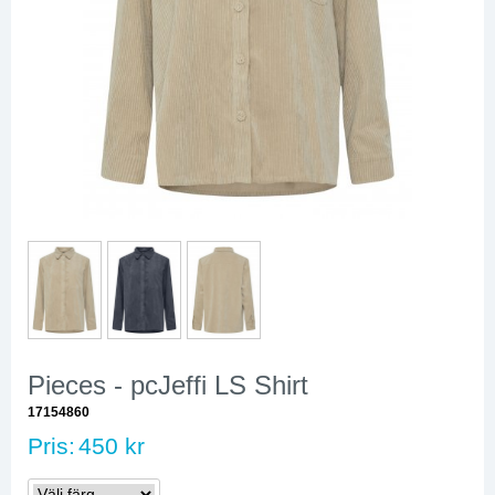
Pieces - pcJeffi LS Shirt
17154860
Pris:
450 kr