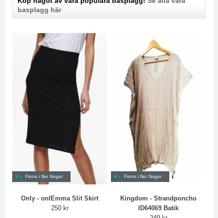
Köp något av våra populära basplagg!
Se alla våra
basplagg här
Finns i fler färger
Finns i fler färger
Only - onlEmma Slit Skirt
Kingdom - Strandponcho
250 kr
ID64069 Batik
249 kr