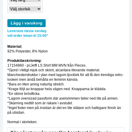
Lägg i varukorg
Leverans nästa vardag
vid order innan kl 15:00*
Material:
92% Polyester, 8% Nylon
Produktbeskrivning:
17154860 - pcJeffi LS Shirt MM WVN från Pieces.
*Gjord i riktigt mjuk och skönt, alcantara-liknande material.
Manchesterstruktur i ytan med lagom tjocklek för att få den trendiga retro-
looken men ändå behålla en feminin känsla.
*Bara en liten aning naturlig stretch.
*Krage följt av knappar hela vägen ned. Knapparna är klädda.
*En större bröstficka.
*Lagom oversizad passform där axelsömmen faller ned lite på armen.
*Skärning nedtill som är rakare i avslutet.
*Inget foder men på insidan är det en lite slätare och halkigare finish än
på utsidan.
Normal i storleken.