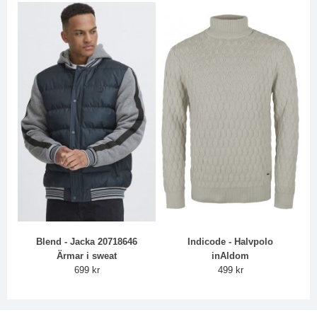
Blend - Jacka 20718646
Indicode - Halvpolo
Ärmar i sweat
inAldom
699 kr
499 kr