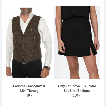
Carisma - Kostymväst
Only - onlNova Lux Taylor
5204 Tätrutig
Slit Skirt Enfärgad
499 kr
250 kr