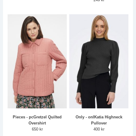
Pieces - pcGretzel Quilted
Only - onlKatia Highneck
Overshirt
Pullover
650 kr
400 kr