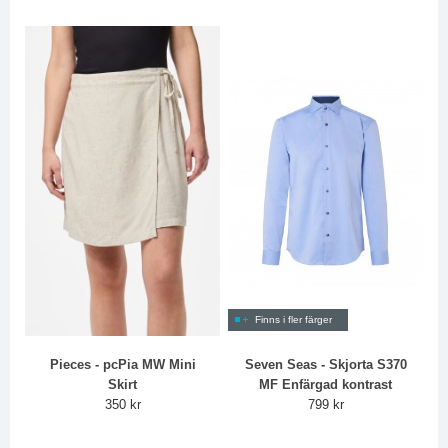
Finns i fler färger
Pieces - pcPia MW Mini
Seven Seas - Skjorta S370
Skirt
MF Enfärgad kontrast
350 kr
799 kr