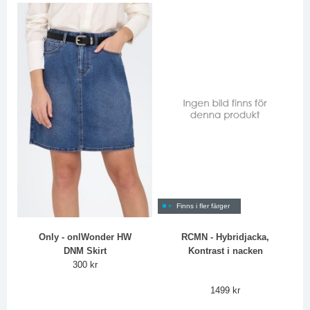
Finns i fler färger
Only - onlWonder HW
RCMN - Hybridjacka,
DNM Skirt
Kontrast i nacken
300 kr
1499 kr