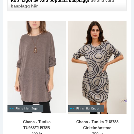
Köp något av våra populära basplagg!
Se alla våra
basplagg här
Finns i fler färger
Finns i fler färger
Chana - Tunika
Chana - Tunika TU8388
TU938/TU938B
Cirkelmönstrad
299 kr
299 kr