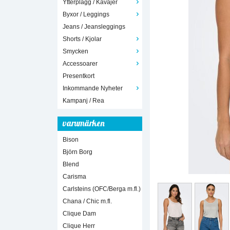
Ytterplagg / Kavajer
Byxor / Leggings
Jeans / Jeansleggings
Shorts / Kjolar
Smycken
Accessoarer
Presentkort
Inkommande Nyheter
Kampanj / Rea
varumärken
Bison
Björn Borg
Blend
Carisma
Carlsteins (OFC/Berga m.fl.)
Chana / Chic m.fl.
Clique Dam
Clique Herr