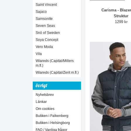
Saint Vincent
Carisma - Blaze
Sajaco
Struktur
Samsonite
1299 kr
Seven Seas
Snö of Sweden
Soya Concept
Vero Moda
Vila
Wiareds (Capital/Millers
m.fl.)
Wiareds (Capital/Zent m.fl.)
övrigt
Nyhetsbrev
Länkar
Om cookies
Butiken i Falkenberg
Butiken i Helsingborg
FAQ / Vanliga frågor