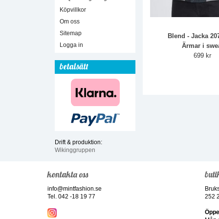
Köpvillkor
Om oss
Sitemap
Blend - Jacka 20
Logga in
Ärmar i swe
699 kr
betalsätt
Drift & produktion:
Wikinggruppen
kontakta oss
buti
info@mintfashion.se
Bruk
Tel. 042 -18 19 77
252 
Öppe