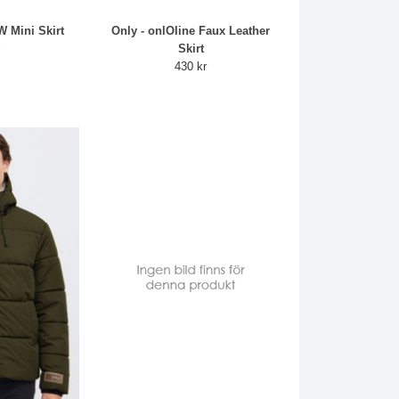
W Mini Skirt
Only - onlOline Faux Leather
r
Skirt
430 kr