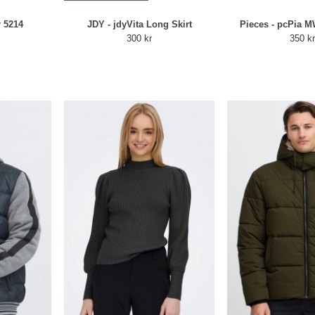
r 5214
JDY - jdyVita Long Skirt
Pieces - pcPia M
300 kr
350 k