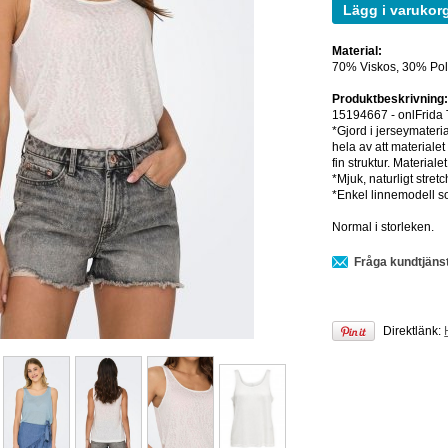
Lägg i varukor
Material:
70% Viskos, 30% Pol
Produktbeskrivning
15194667 - onlFrida
*Gjord i jerseymateria
hela av att materialet 
fin struktur. Materialet 
*Mjuk, naturligt stretc
*Enkel linnemodell som
Normal i storleken.
Fråga kundtjäns
Direktlänk: