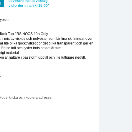
Leverans nästa vardag
g
vid order innan kl 15:00*
yester
:
 Tank Top JRS NOOS från Only.
l i mix av viskos och polyester som får fina skiftningar över
är lite olika tjockt vilket gör det olika transparent och ger en
får lite fall och lyster trots att det är tunt.
higt material.
 är nättare i passform upptill och lite luftigare nedtill.
t
Högerklicka och kopiera adressen