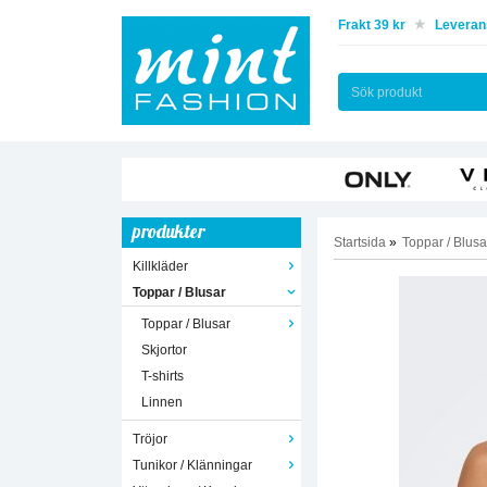
Frakt 39 kr
Leverans
produkter
Startsida
»
Toppar / Blusa
Killkläder
Toppar / Blusar
Toppar / Blusar
Skjortor
T-shirts
Linnen
Tröjor
Tunikor / Klänningar