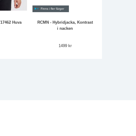
Finns i fler färger
717462 Huva
RCMN - Hybridjacka, Kontrast
r
i nacken
1499 kr