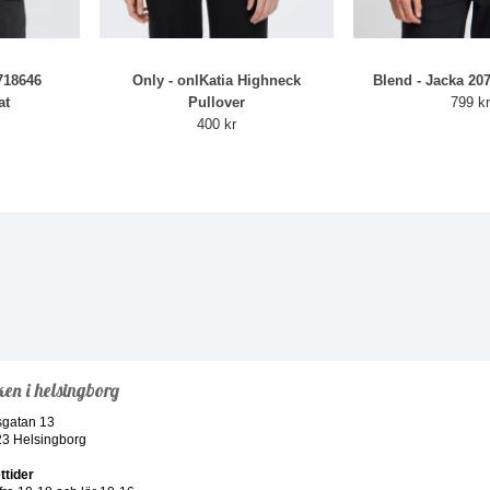
718646
Only - onlKatia Highneck
Blend - Jacka 20
at
Pullover
799 k
400 kr
ken i helsingborg
sgatan 13
23 Helsingborg
ttider