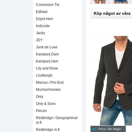
Connexion Tie
Edblad
Köp något av våra
Esprit Herr
Indicode
Jacks
JDY
Junk de Luxe
Kampanj Dam
Kampanj Herr
Lily and Rose
Lindbergh
Marcus / Pre-End
Muchachomalo
Only
Only & Sons
Pieces
Redbridge / Geographical
m.fl.
Finns i fler färger
Redbridge m.fl.