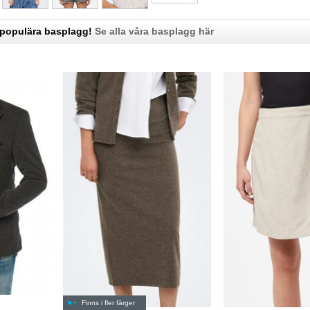
 populära basplagg!
Se alla våra basplagg här
Finns i fler färger