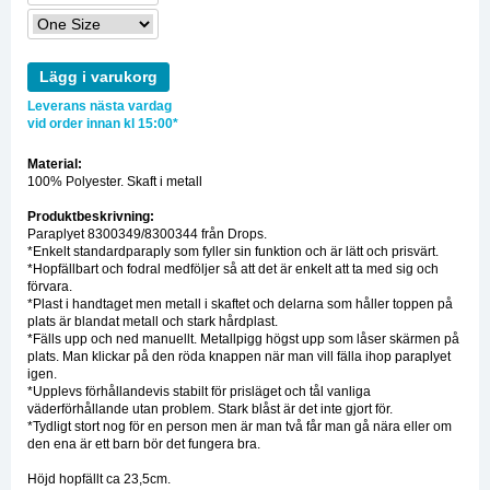
Lägg i varukorg
Leverans nästa vardag
vid order innan kl 15:00*
Material:
100% Polyester. Skaft i metall
Produktbeskrivning:
Paraplyet 8300349/8300344 från Drops.
*Enkelt standardparaply som fyller sin funktion och är lätt och prisvärt.
*Hopfällbart och fodral medföljer så att det är enkelt att ta med sig och
förvara.
*Plast i handtaget men metall i skaftet och delarna som håller toppen på
plats är blandat metall och stark hårdplast.
*Fälls upp och ned manuellt. Metallpigg högst upp som låser skärmen på
plats. Man klickar på den röda knappen när man vill fälla ihop paraplyet
igen.
*Upplevs förhållandevis stabilt för prisläget och tål vanliga
väderförhållande utan problem. Stark blåst är det inte gjort för.
*Tydligt stort nog för en person men är man två får man gå nära eller om
den ena är ett barn bör det fungera bra.
Höjd hopfällt ca 23,5cm.