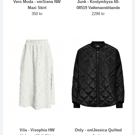
Vero Moda - vmSiena NW
Junk - Kostymbyxa 60-
Maxi Skirt
08519 Vattenavstötande
350 kr
2299 kr
Vila - Visophia HW
Only - onlJessica Quilted