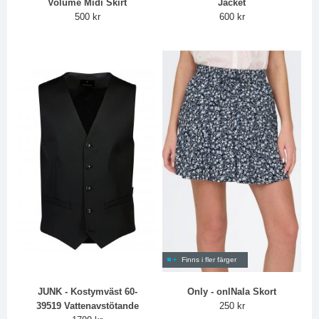
Volume Midi Skirt
Jacket
500 kr
600 kr
Finns i fler färger
JUNK - Kostymväst 60-
Only - onlNala Skort
39519 Vattenavstötande
250 kr