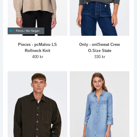
Finns i fler färger
Pieces - pcMalou LS
Only - onlSweat Crew
Rollneck Knit
O.Size State
400 kr
330 kr