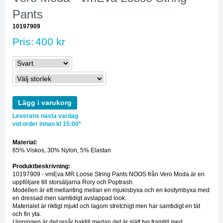
Pants
10197909
Pris:
400 kr
Lägg i varukorg
Leverans nästa vardag
vid order innan kl 15:00*
Material:
65% Viskos, 30% Nylon, 5% Elastan
Produktbeskrivning:
10197909 - vmEva MR Loose String Pants NOOS från Vero Moda är en
uppföljare till storsäljarna Rory och Poptrash.
Modellen är ett mellanting mellan en mjukisbyxa och en kostymbyxa med
en dressad men samtidigt avslappad look.
Materialet är riktigt mjukt och lagom stretchigt men har samtidigt en tät
och fin yta.
I linningen är det resår baktill medan det är slätt tyg framtill med