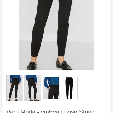
Vero Moda - vmEva Loose String