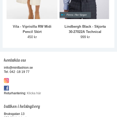
Finns i fler färger
Vila - Viprisilla RW Midi
Lindbergh Black - Skjorta
Pencil Skirt
30-27022A Technical
450 kr
999 kr
kontakta oss
info@mintfashion.se
Tel. 042 -18 19 77
Returhantering:
Klicka här
butiken i helsingborg
Bruksgatan 13