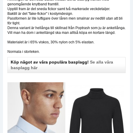
genomgående knytband framtill.
Upptill fram är det sneda fickor samt två markerade veckdetaljer.
Baktill är det "fake-fickor" i kostymdesign.
Passformen är lite luftigare över låren men smalnar av nedtill utan att bli
för tight.
Denna variant är hellånga till skillnad från Poptrash som ju är ankellånga.
Vill man ha dom i ankellängd ska man alltså köpa en kortare längd.
Materialet är i 65% viskos, 30% nylon och 5% elastan.
Normala i storleken.
Köp något av våra populära basplagg!
Se alla våra
basplagg här