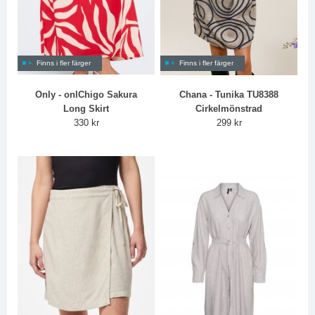
Finns i fler färger
Finns i fler färger
Only - onlChigo Sakura
Chana - Tunika TU8388
Long Skirt
Cirkelmönstrad
330 kr
299 kr