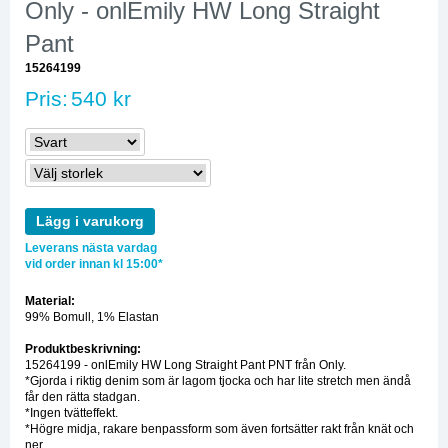
Only - onlEmily HW Long Straight
Pant
15264199
Pris:
540 kr
Lägg i varukorg
Leverans nästa vardag
vid order innan kl 15:00*
Material:
99% Bomull, 1% Elastan
Produktbeskrivning:
15264199 - onlEmily HW Long Straight Pant PNT från Only.
*Gjorda i riktig denim som är lagom tjocka och har lite stretch men ändå
får den rätta stadgan.
*Ingen tvätteffekt.
*Högre midja, rakare benpassform som även fortsätter rakt från knät och
ner.