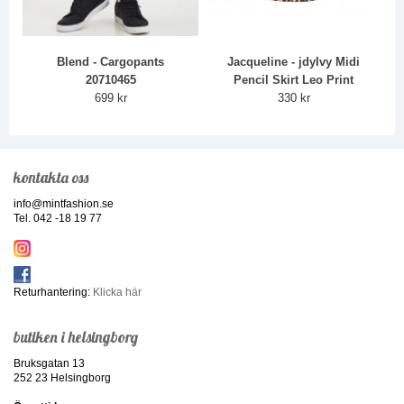
Blend - Cargopants
Jacqueline - jdyIvy Midi
20710465
Pencil Skirt Leo Print
699 kr
330 kr
kontakta oss
info@mintfashion.se
Tel. 042 -18 19 77
Returhantering:
Klicka här
butiken i helsingborg
Bruksgatan 13
252 23 Helsingborg