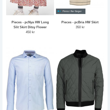
Finns i fler färger
Pieces - pcNya HW Long
Pieces - pcBria HW Skirt
Slit Skirt Ditsy Flower
350 kr
450 kr