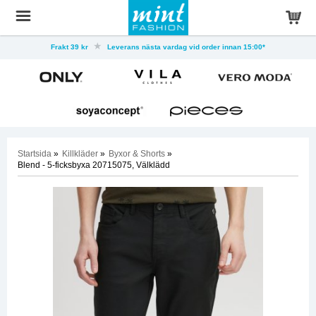
Frakt 39 kr
Leverans nästa vardag vid order innan 15:00*
Startsida
»
Killkläder
»
Byxor & Shorts
»
Blend - 5-ficksbyxa 20715075, Välklädd