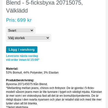
Blend - 5-ficksbyxa 20715075,
Välklädd
Pris:
699 kr
Lägg i varukorg
Leverans nästa vardag
vid order innan kl 15:00*
Material:
53% Bomull, 44% Polyester, 3% Elastan
Produktbeskrivning:
Byxorna 207145075 från Blend.
*Mellanting mellan jeans, chinos och finbyxor. De är gjorda i 5-ficks-
modell såsom jeans men är lite tunnare i tyget och väldigt mjuka. Känslan
är mer som i en viskosbyxa fast att det är en bomull/polyestermix. De är
riktigt djupa i den svarta nyansen och ytan är relativt slät och med lite mer
lyster utan att bli blanka.
*Skönt stretchiga.