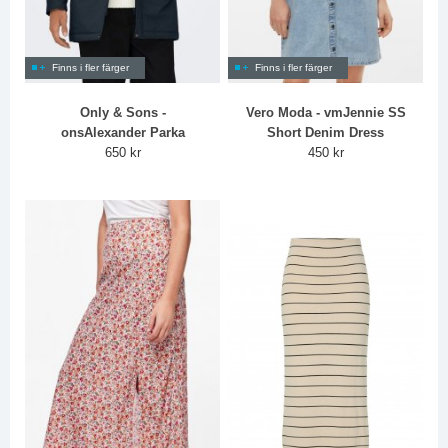
Finns i fler färger
Finns i fler färger
Only & Sons -
Vero Moda - vmJennie SS
onsAlexander Parka
Short Denim Dress
650 kr
450 kr