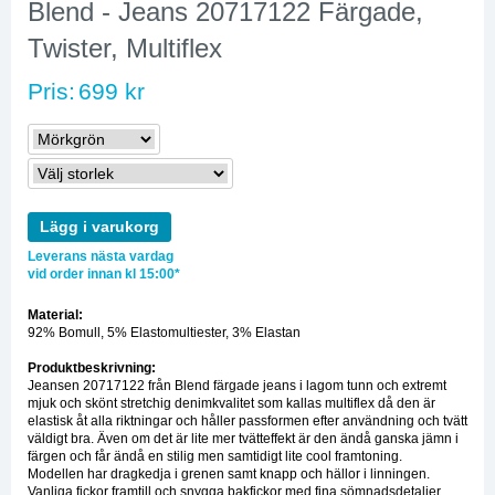
Blend - Jeans 20717122 Färgade,
Twister, Multiflex
Pris:
699 kr
Lägg i varukorg
Leverans nästa vardag
vid order innan kl 15:00*
Material:
92% Bomull, 5% Elastomultiester, 3% Elastan
Produktbeskrivning:
Jeansen 20717122 från Blend färgade jeans i lagom tunn och extremt
mjuk och skönt stretchig denimkvalitet som kallas multiflex då den är
elastisk åt alla riktningar och håller passformen efter användning och tvätt
väldigt bra. Även om det är lite mer tvätteffekt är den ändå ganska jämn i
färgen och får ändå en stilig men samtidigt lite cool framtoning.
Modellen har dragkedja i grenen samt knapp och hällor i linningen.
Vanliga fickor framtill och snygga bakfickor med fina sömnadsdetaljer.