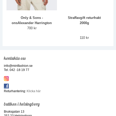
Only & Sons -
Straffavgift returfrakt
onsAlexander Harrington
2000g
700 kr
110 kr
kontakta oss
info@mintfashion.se
Tel. 042 -18 19 77
Returhantering:
Klicka här
butiken i helsingborg
Bruksgatan 13
252 23 Helsingborg