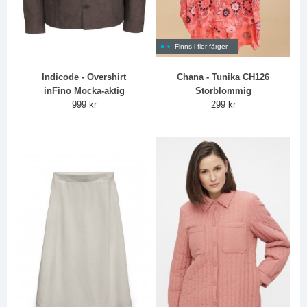
Finns i fler färger
Indicode - Overshirt
Chana - Tunika CH126
inFino Mocka-aktig
Storblommig
999 kr
299 kr