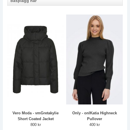
basplagg här
Vero Moda - vmGretakylie
Only - onlKatia Highneck
Short Coated Jacket
Pullover
800 kr
400 kr