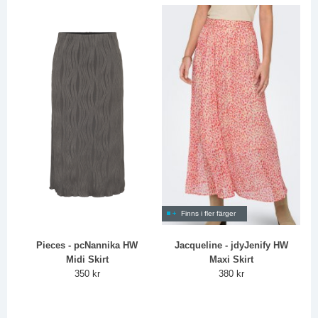
Finns i fler färger
Pieces - pcNannika HW
Jacqueline - jdyJenify HW
Midi Skirt
Maxi Skirt
350 kr
380 kr