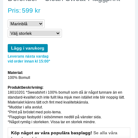
Pris:
599 kr
Lägg i varukorg
Leverans nästa vardag
vid order innan kl 15:00*
Material:
100% Bomull
Produktbeskrivning:
18010201 *Sweatshirt i 100% bomull som då är något tunnare än en
standard-kvalitet och inte fullt lika mjuk men istället inte blir noppig lätt.
Materialet känns tätt och fint med kvalitetskänsla.
*Muddar i alla avslut.
*Print på bröstet med polo-tema.
*Flagglogo fastsydd i sidsömmen nedtill på vänster sida.
*Något rymlig i storleken. Vissa tar en storlek mindre.
Köp något av våra populära basplagg!
Se alla våra