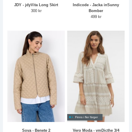
JDY - jdyVita Long Skirt
Indicode - Jacka inSunny
300 kr
Bomber
499 kr
Finns i fler färger
Soya - Benete 2
Vero Moda - vmDicthe 3/4