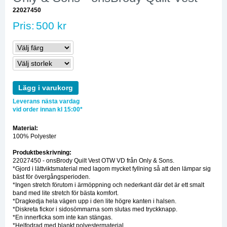
22027450
Pris:
500 kr
Lägg i varukorg
Leverans nästa vardag
vid order innan kl 15:00*
Material:
100% Polyester
Produktbeskrivning:
22027450 - onsBrody Quilt Vest OTW VD från Only & Sons.
*Gjord i lättviktsmaterial med lagom mycket fyllning så att den lämpar sig
bäst för övergångsperioden.
*Ingen stretch förutom i ärmöppning och nederkant där det är ett smalt
band med lite stretch för bästa komfort.
*Dragkedja hela vägen upp i den lite högre kanten i halsen.
*Diskreta fickor i sidosömmarna som slutas med tryckknapp.
*En innerficka som inte kan stängas.
*Helfodrad med blankt polyestermaterial.