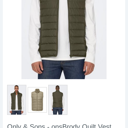
Only & Sons - onsBrody Quilt Vest