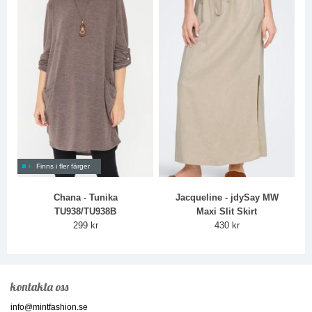
Finns i fler färger
Chana - Tunika
Jacqueline - jdySay MW
TU938/TU938B
Maxi Slit Skirt
299 kr
430 kr
kontakta oss
info@mintfashion.se