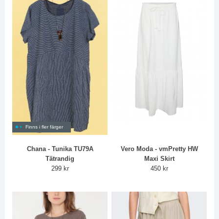
Finns i fler färger
Chana - Tunika TU79A
Vero Moda - vmPretty HW
Tätrandig
Maxi Skirt
299 kr
450 kr