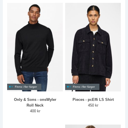
Finns i fler färger
Finns i fler färger
Only & Sons - onsWyler
Pieces - pcEffi LS Shirt
Roll Neck
450 kr
400 kr