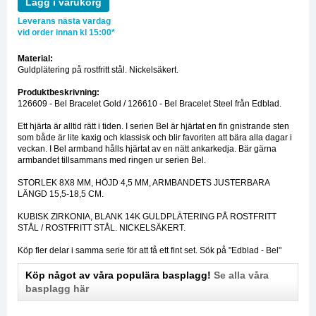
Lägg i varukorg
Leverans nästa vardag
vid order innan kl 15:00*
Material:
Guldplätering på rostfritt stål. Nickelsäkert.
Produktbeskrivning:
126609 - Bel Bracelet Gold / 126610 - Bel Bracelet Steel från Edblad.
Ett hjärta är alltid rätt i tiden. I serien Bel är hjärtat en fin gnistrande sten
som både är lite kaxig och klassisk och blir favoriten att bära alla dagar i
veckan. I Bel armband hålls hjärtat av en nätt ankarkedja. Bär gärna
armbandet tillsammans med ringen ur serien Bel.
STORLEK 8X8 MM, HÖJD 4,5 MM, ARMBANDETS JUSTERBARA
LÄNGD 15,5-18,5 CM.
KUBISK ZIRKONIA, BLANK 14K GULDPLÄTERING PÅ ROSTFRITT
STÅL / ROSTFRITT STÅL. NICKELSÄKERT.
Köp fler delar i samma serie för att få ett fint set. Sök på "Edblad - Bel"
Köp något av våra populära basplagg!
Se alla våra
basplagg här