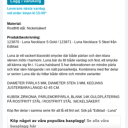
Lägg i varukorg
Leverans nästa vardag
vid order innan kl 15:00*
Material:
Rostfritt stål. Nickelsäkert
Produktbeskrivning:
123870 - Luna Necklace S Gold / 123871 - Luna Necklace S Steel från
Edblad.
Luna är ett vackert klassiskt smycke där både pärlan och den klara
stenen möts i harmoni. Luna bär du till både vardag och fest, ett smycke
att känna sig fin i. I Luna halsband S har dekorationen en mindre pärla
och klar sten hängande i en nätt pansarkedja. Kombinera med fler delar
ur serien Luna där du hittar både större och mindre varianter.
DIAMETER PÄRLA 5 MM, DIAMETER STEN 3 MM, KEDJANS
JUSTERBARA LÄNGD 42-45 CM.
KUBISK ZIRKONIA, PÄRLEMORPÄRLA, BLANK 14K GULDPLÄTERING
PÅ ROSTFRITT STÅL / ROSTFRITT STÅL. NICKELSÄKERT.
Köp fler delar i samma serie för att få ett fint set. Sök på "Edblad - Luna"
Köp något av våra populära basplagg!
Se alla våra
basplagg här