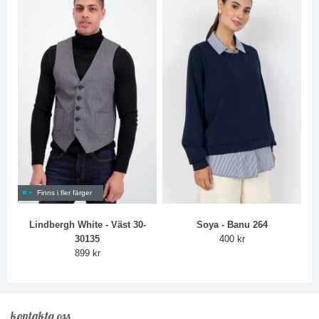
Finns i fler färger
Lindbergh White - Väst 30-
Soya - Banu 264
30135
400 kr
899 kr
kontakta oss