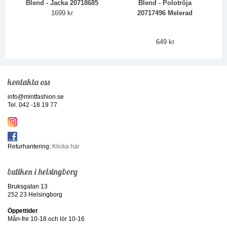
Blend - Jacka 20718685
Blend - Polotröja
1699 kr
20717496 Melerad
649 kr
kontakta oss
info@mintfashion.se
Tel. 042 -18 19 77
Returhantering:
Klicka här
butiken i helsingborg
Bruksgatan 13
252 23 Helsingborg
Öppettider
Mån-fre 10-18 och lör 10-16