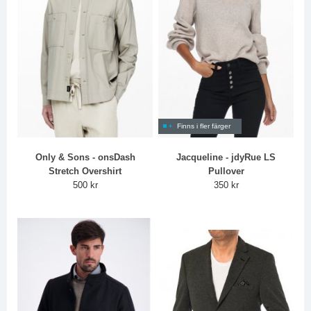
Finns i fler färger
Only & Sons - onsDash
Jacqueline - jdyRue LS
Stretch Overshirt
Pullover
500 kr
350 kr