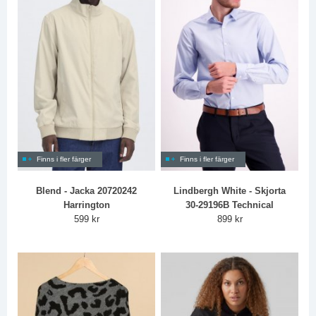
Finns i fler färger
Finns i fler färger
Blend - Jacka 20720242
Lindbergh White - Skjorta
Harrington
30-29196B Technical
599 kr
899 kr