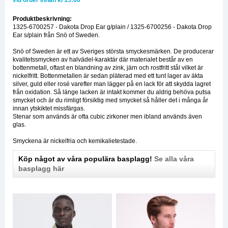
vid order innan kl 15:00*
Produktbeskrivning:
1325-6700257 - Dakota Drop Ear g/plain / 1325-6700256 - Dakota Drop
Ear s/plain från Snö of Sweden.
Snö of Sweden är ett av Sveriges största smyckesmärken. De producerar
kvalitetssmycken av halvädel-karaktär där materialet består av en
bottenmetall, oftast en blandning av zink, järn och rostfritt stål vilket är
nickelfritt. Bottenmetallen är sedan pläterad med ett tunt lager av äkta
silver, guld eller rosé varefter man lägger på en lack för att skydda lagret
från oxidation. Så länge lacken är intakt kommer du aldrig behöva putsa
smycket och är du rimligt försiktig med smycket så håller det i många år
innan ytskiktet missfärgas.
Stenar som används är ofta cubic zirkoner men ibland används även
glas.
Smyckena är nickelfria och kemikalietestade.
Köp något av våra populära basplagg!
Se alla våra
basplagg här