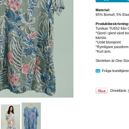
Material:
95% Bomull, 5% Elas
Produktbeskrivning
Tunikan TU652 från
*Gjord i glest vävd b
känsla.
*Unikt blomprint.
*Rymligare passform 
*Kort ärm.
Storleken är One-Size
Fråga kundtjäns
Direktlänk: