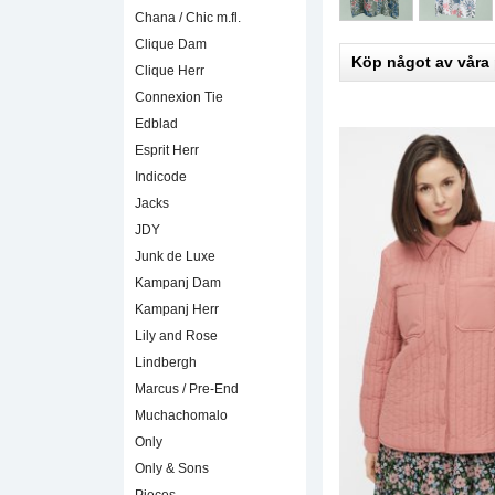
Chana / Chic m.fl.
Clique Dam
Köp något av våra
Clique Herr
Connexion Tie
Edblad
Esprit Herr
Indicode
Jacks
JDY
Junk de Luxe
Kampanj Dam
Kampanj Herr
Lily and Rose
Lindbergh
Marcus / Pre-End
Muchachomalo
Only
Only & Sons