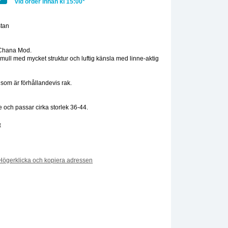
vid order innan kl 15:00*
tan
:
 Chana Mod.
omull med mycket struktur och luftig känsla med linne-aktig
som är förhållandevis rak.
 och passar cirka storlek 36-44.
t
Högerklicka och kopiera adressen