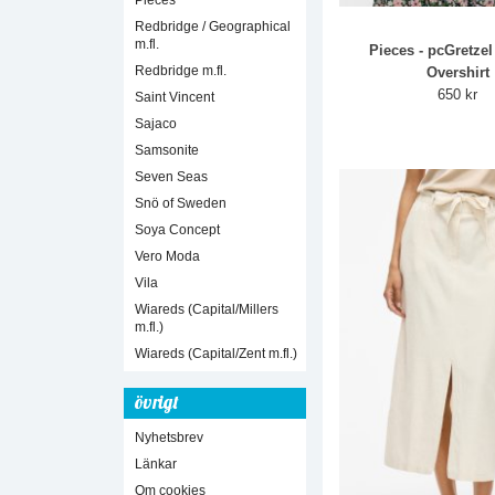
Pieces
Redbridge / Geographical
m.fl.
Pieces - pcGretzel
Redbridge m.fl.
Overshirt
650 kr
Saint Vincent
Sajaco
Samsonite
Seven Seas
Snö of Sweden
Soya Concept
Vero Moda
Vila
Wiareds (Capital/Millers
m.fl.)
Wiareds (Capital/Zent m.fl.)
övrigt
Nyhetsbrev
Länkar
Om cookies