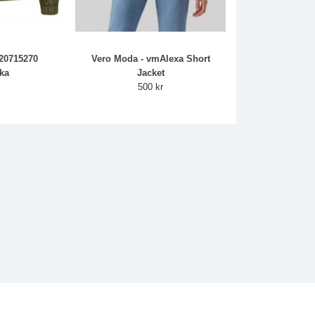
 20715270
Vero Moda - vmAlexa Short
ka
Jacket
r
500 kr