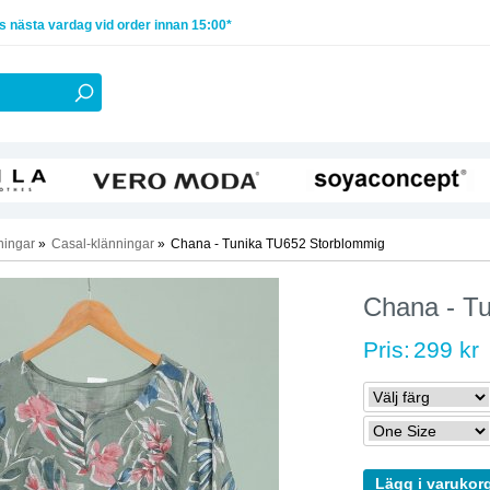
 nästa vardag vid order innan 15:00*
ningar
»
Casal-klänningar
»
Chana - Tunika TU652 Storblommig
Chana - T
Pris:
299 kr
Lägg i varukor