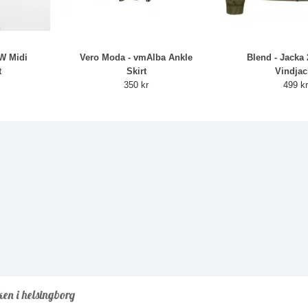
RW Midi
Vero Moda - vmAlba Ankle
Blend - Jacka
t
Skirt
Vindjac
350 kr
499 k
ken i helsingborg