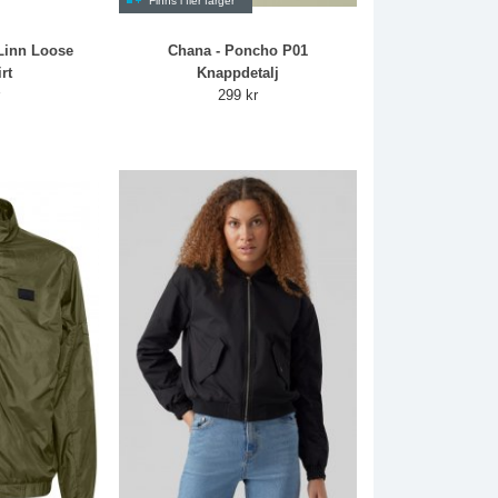
Finns i fler färger
Linn Loose
Chana - Poncho P01
rt
Knappdetalj
r
299 kr