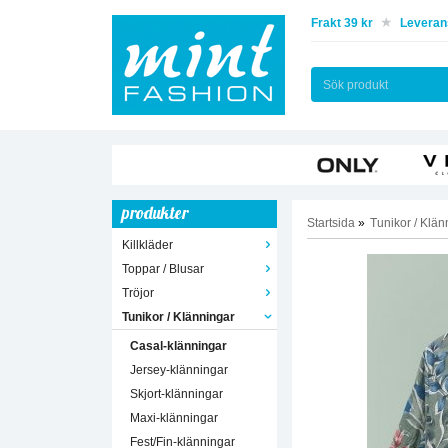
Frakt 39 kr
Leverans
produkter
Startsida
»
Tunikor / Klän
Killkläder
Toppar / Blusar
Tröjor
Tunikor / Klänningar
Casal-klänningar
Jersey-klänningar
Skjort-klänningar
Maxi-klänningar
Fest/Fin-klänningar