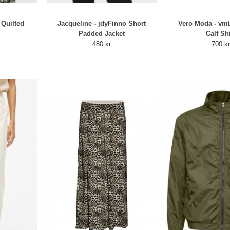
 Quilted
Jacqueline - jdyFinno Short
Vero Moda - vm
Padded Jacket
Calf Shi
480 kr
700 k