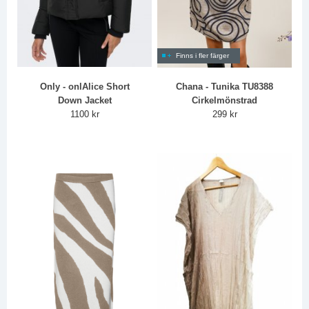
Finns i fler färger
Only - onlAlice Short
Chana - Tunika TU8388
Down Jacket
Cirkelmönstrad
1100 kr
299 kr