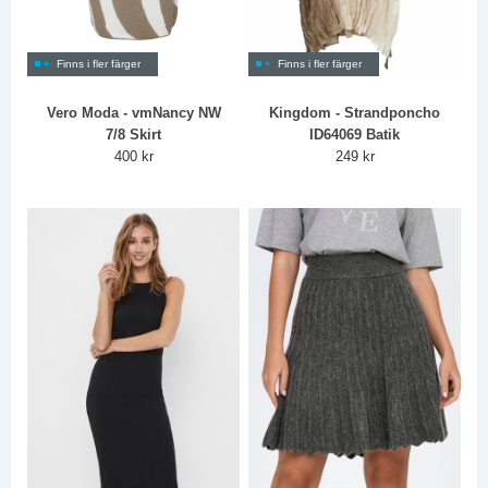
Finns i fler färger
Finns i fler färger
Vero Moda - vmNancy NW
Kingdom - Strandponcho
7/8 Skirt
ID64069 Batik
400 kr
249 kr