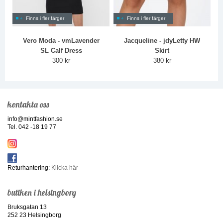
Finns i fler färger
Finns i fler färger
Vero Moda - vmLavender
Jacqueline - jdyLetty HW
SL Calf Dress
Skirt
300 kr
380 kr
kontakta oss
info@mintfashion.se
Tel. 042 -18 19 77
Returhantering:
Klicka här
butiken i helsingborg
Bruksgatan 13
252 23 Helsingborg