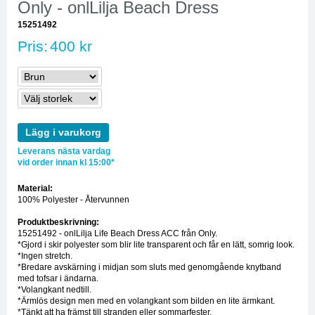
Only - onlLilja Beach Dress
15251492
Pris:
400 kr
Lägg i varukorg
Leverans nästa vardag
vid order innan kl 15:00*
Material:
100% Polyester - Återvunnen
Produktbeskrivning:
15251492 - onlLilja Life Beach Dress ACC från Only.
*Gjord i skir polyester som blir lite transparent och får en lätt, somrig look.
*Ingen stretch.
*Bredare avskärning i midjan som sluts med genomgående knytband
med tofsar i ändarna.
*Volangkant nedtill.
*Ärmlös design men med en volangkant som bilden en lite ärmkant.
*Tänkt att ha främst till stranden eller sommarfester.