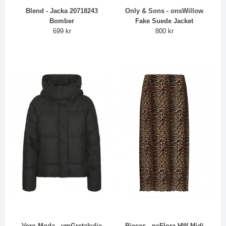
Blend - Jacka 20718243
Only & Sons - onsWillow
Bomber
Fake Suede Jacket
699 kr
800 kr
Vero Moda - vmGretakylie
Pieces - pcFlora HW Midi