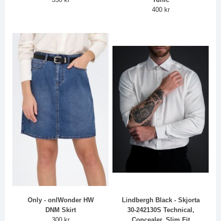
400 kr
Only - onlWonder HW
Lindbergh Black - Skjorta
DNM Skirt
30-242130S Technical,
300 kr
Concealer, Slim Fit