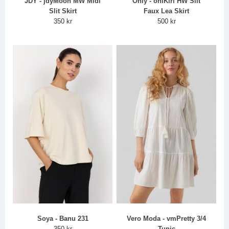
JDY - jdyMoon MW Midi
Only - onlKiri HW Slit
Slit Skirt
Faux Lea Skirt
350 kr
500 kr
Soya - Banu 231
Vero Moda - vmPretty 3/4
350 kr
Tunic