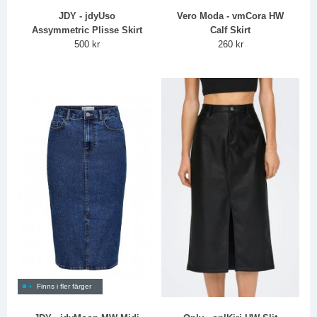
JDY - jdyUso
Vero Moda - vmCora HW
Assymmetric Plisse Skirt
Calf Skirt
500 kr
260 kr
Finns i fler färger