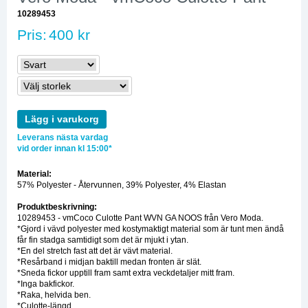
10289453
Pris:
400 kr
Lägg i varukorg
Leverans nästa vardag
vid order innan kl 15:00*
Material:
57% Polyester - Återvunnen, 39% Polyester, 4% Elastan
Produktbeskrivning:
10289453 - vmCoco Culotte Pant WVN GA NOOS från Vero Moda.
*Gjord i vävd polyester med kostymaktigt material som är tunt men ändå
får fin stadga samtidigt som det är mjukt i ytan.
*En del stretch fast att det är vävt material.
*Resårband i midjan baktill medan fronten är slät.
*Sneda fickor upptill fram samt extra veckdetaljer mitt fram.
*Inga bakfickor.
*Raka, helvida ben.
*Culotte-längd.