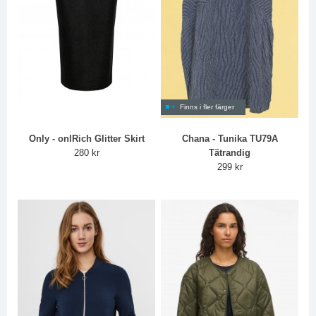
Finns i fler färger
Only - onlRich Glitter Skirt
Chana - Tunika TU79A
280 kr
Tätrandig
299 kr