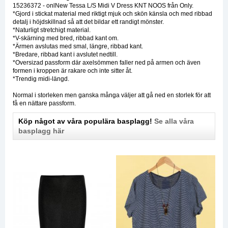
15236372 - onlNew Tessa L/S Midi V Dress KNT NOOS från Only.
*Gjord i stickat material med riktigt mjuk och skön känsla och med ribbad
detalj i höjdskillnad så att det bildar ett randigt mönster.
*Naturligt stretchigt material.
*V-skärning med bred, ribbad kant om.
*Ärmen avslutas med smal, längre, ribbad kant.
*Bredare, ribbad kant i avslutet nedtill.
*Oversizad passform där axelsömmen faller ned på armen och även
formen i kroppen är rakare och inte sitter åt.
*Trendig midi-längd.
Normal i storleken men ganska många väljer att gå ned en storlek för att
få en nättare passform.
Köp något av våra populära basplagg!
Se alla våra
basplagg här