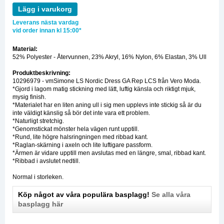
Lägg i varukorg
Leverans nästa vardag
vid order innan kl 15:00*
Material:
52% Polyester - Återvunnen, 23% Akryl, 16% Nylon, 6% Elastan, 3% Ull
Produktbeskrivning:
10296979 - vmSimone LS Nordic Dress GA Rep LCS från Vero Moda.
*Gjord i lagom matig stickning med lätt, luftig känsla och riktigt mjuk,
mysig finish.
*Materialet har en liten aning ull i sig men upplevs inte stickig så är du
inte väldigt känslig så bör det inte vara ett problem.
*Naturligt stretchig.
*Genomstickat mönster hela vägen runt upptill.
*Rund, lite högre halsringningen med ribbad kant.
*Raglan-skärning i axeln och lite luftigare passform.
*Ärmen är vidare upptill men avslutas med en längre, smal, ribbad kant.
*Ribbad i avslutet nedtill.
Normal i storleken.
Köp något av våra populära basplagg!
Se alla våra
basplagg här