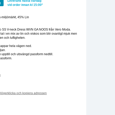
Leverans nästa vardag
g
vid order innan kl 15:00*
-miljömärkt, 45% Lin
:
o SS V-neck Dress WVN GA NOOS från Vero Moda.
rial i en mix av lin och viskos som blir ovanligt mjuk men
en och luftigheten.
knappar hela vägen ned.
djan.
m upptill och utsvängd passform nedtill.
passform.
t
Högerklicka och kopiera adressen