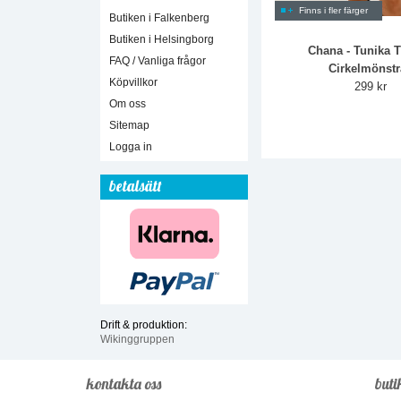
Finns i fler färger
Butiken i Falkenberg
Butiken i Helsingborg
Chana - Tunika 
FAQ / Vanliga frågor
Cirkelmönst
Köpvillkor
299 kr
Om oss
Sitemap
Logga in
betalsätt
Drift & produktion:
Wikinggruppen
kontakta oss
buti