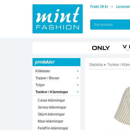
Frakt 39 kr
Leverans
produkter
Startsida
»
Tunikor / Klän
Killkläder
Toppar / Blusar
Tröjor
Tunikor / Klänningar
Casal-klänningar
Jersey-klänningar
Skjort-klänningar
Maxi-klänningar
Fest/Fin-klänningar