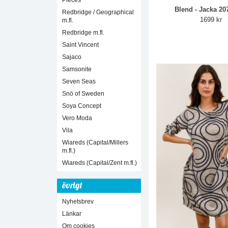
Pieces
Blend - Jacka 20
Redbridge / Geographical
1699 kr
m.fl.
Redbridge m.fl.
Saint Vincent
Sajaco
Samsonite
Seven Seas
Snö of Sweden
Soya Concept
Vero Moda
Vila
Wiareds (Capital/Millers
m.fl.)
Wiareds (Capital/Zent m.fl.)
övrigt
Nyhetsbrev
Länkar
Om cookies