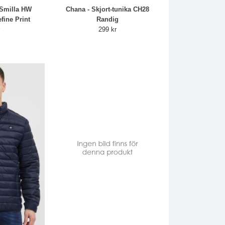
Smilla HW
Chana - Skjort-tunika CH28
fine Print
Randig
r
299 kr