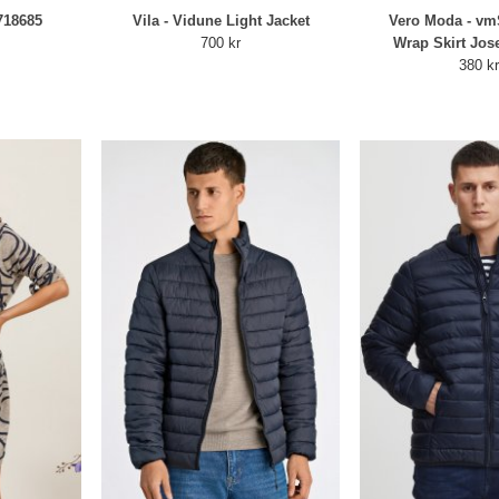
718685
Vila - Vidune Light Jacket
Vero Moda - vm
700 kr
Wrap Skirt Jose
380 k