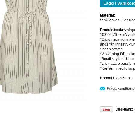
Lägg i varukor
Material:
55% Viskos - Lenzing
Produktbeskrivning
10322976 - vmMymil
*Gjord i somrigt mate
ändå får linnestruktur
*Ingen stretch.
*V-skärning följt av 
*Smalt knytband i mi
*Lite nättare passfor
*Kort ärm med luftig 
Normal i storleken.
Fråga kundtjäns
Direktlänk: