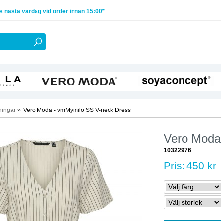
 nästa vardag vid order innan 15:00*
ningar
»
Vero Moda - vmMymilo SS V-neck Dress
Vero Moda
10322976
Pris:
450 kr