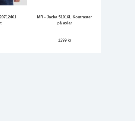
 20712461
MR - Jacka 51016L Kontraster
t
på axlar
r
1299 kr