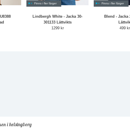
Finns i fler färger
Finns i fler färger
TU8388
Lindbergh White - Jacka 30-
Blend - Jacka
rad
301133 Lättvikts
Lättvik
1299 kr
499 k
ken i helsingborg