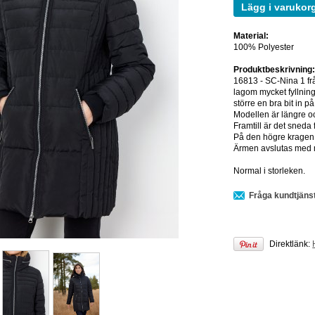
Lägg i varukor
Material:
100% Polyester
Produktbeskrivning
16813 - SC-Nina 1 fr
lagom mycket fyllning
större en bra bit in på
Modellen är längre oc
Framtill är det sneda
På den högre kragen 
Ärmen avslutas med m
Normal i storleken.
Fråga kundtjäns
Direktlänk: