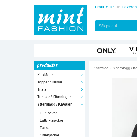
Frakt 39 kr
Leverans
produkter
Startsida
»
Ytterplagg / K
Killkläder
Toppar / Blusar
Tröjor
Tunikor / Klänningar
Ytterplagg / Kavajer
Dunjackor
Lättviktsjackor
Parkas
Skinnjackor