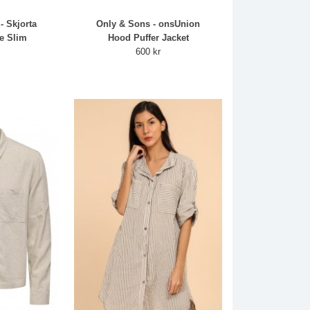
- Skjorta
Only & Sons - onsUnion
le Slim
Hood Puffer Jacket
r
600 kr