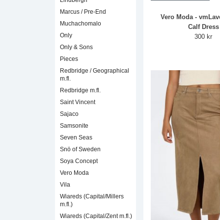
Lindbergh
Marcus / Pre-End
Vero Moda - vmLav
Muchachomalo
Calf Dress
Only
300 kr
Only & Sons
Pieces
Redbridge / Geographical
m.fl.
Redbridge m.fl.
Saint Vincent
Sajaco
Samsonite
Seven Seas
Snö of Sweden
Soya Concept
Vero Moda
Vila
Wiareds (Capital/Millers
m.fl.)
Wiareds (Capital/Zent m.fl.)