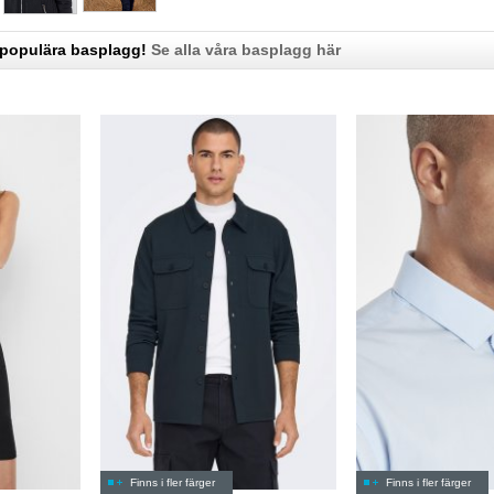
 populära basplagg!
Se alla våra basplagg här
Finns i fler färger
Finns i fler färger