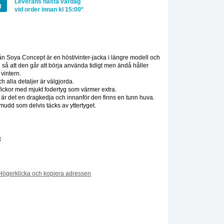
Leverans nästa vardag
g
vid order innan kl 15:00*
:
ån Soya Concept är en höst/vinter-jacka i längre modell och
 så att den går att börja använda tidigt men ändå håller
 vintern.
h alla detaljer är välgjorda.
 fickor med mjukt fodertyg som värmer extra.
är det en dragkedja och innanför den finns en tunn huva.
udd som delvis täcks av yttertyget.
t
Högerklicka och kopiera adressen