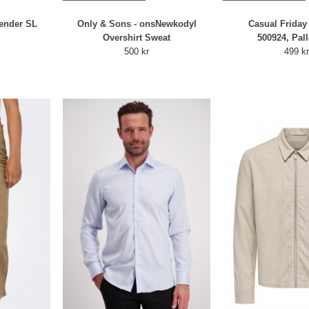
ender SL
Only & Sons - onsNewkodyl
Casual Friday 
Overshirt Sweat
500924, Pal
500 kr
499 k