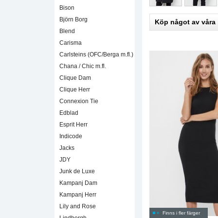
Bison
Björn Borg
Köp något av våra
Blend
Carisma
Carlsteins (OFC/Berga m.fl.)
Chana / Chic m.fl.
Clique Dam
Clique Herr
Connexion Tie
Edblad
Esprit Herr
Indicode
Jacks
JDY
Junk de Luxe
Kampanj Dam
Kampanj Herr
Lily and Rose
Finns i fler färger