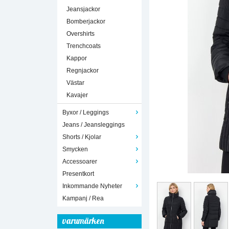
Jeansjackor
Bomberjackor
Overshirts
Trenchcoats
Kappor
Regnjackor
Västar
Kavajer
Byxor / Leggings
Jeans / Jeansleggings
Shorts / Kjolar
Smycken
Accessoarer
Presentkort
Inkommande Nyheter
Kampanj / Rea
varumärken