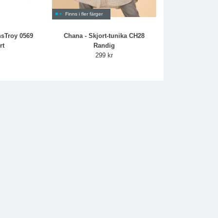
Finns i fler färger
nsTroy 0569
Chana - Skjort-tunika CH28
rt
Randig
r
299 kr