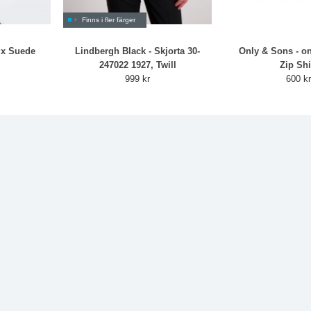
Finns i fler färger
ux Suede
Lindbergh Black - Skjorta 30-
Only & Sons - o
247022 1927, Twill
Zip Shi
999 kr
600 k