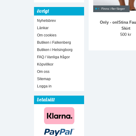
Finns i fler färger
övrigt
Nyhetsbrev
Only - onlStina Fa
Länkar
Skirt
500 kr
Om cookies
Butiken i Falkenberg
Butiken i Helsingborg
FAQ / Vanliga frågor
Köpvillkor
Om oss
Sitemap
Logga in
betalsätt