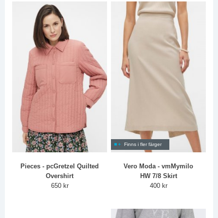
Finns i fler färger
Pieces - pcGretzel Quilted
Vero Moda - vmMymilo
Overshirt
HW 7/8 Skirt
650 kr
400 kr