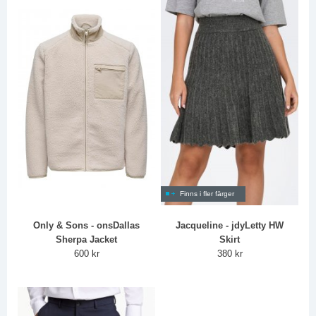
Finns i fler färger
Only & Sons - onsDallas
Jacqueline - jdyLetty HW
Sherpa Jacket
Skirt
600 kr
380 kr