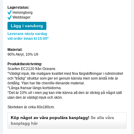
Lagerstatus:
Helsingborg
Webblager
Lägg i varukorg
Leverans nästa vardag
vid order innan kl 15:00*
Material:
90% Akryl, 10% Ull
Produktbeskrivning:
Scarfen EC2120 från Oceane.
*Väldigt mjuk, lite matigare kvalitet med fina färgskiftningar i rutmönstret
och "trådig" struktur som ger en genuin känsla men som ändå inte är
ömtålig. Ytan har lite chenille-liknande material.
*Långa fransar längs kortsidorna.
*Det är 10% ull i men jag kan inte känna att den är stickig på något sätt
utan den är väldigt mjuk och skön.
Storleken är cirka 60x180cm.
Köp något av våra populära basplagg!
Se alla våra
basplagg här