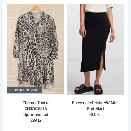
Finns i fler färger
Chana - Tunika
Pieces - pcCrista HW Midi
CH37/CH37A
Knit Skirt
Djurmönstrad
400 kr
299 kr