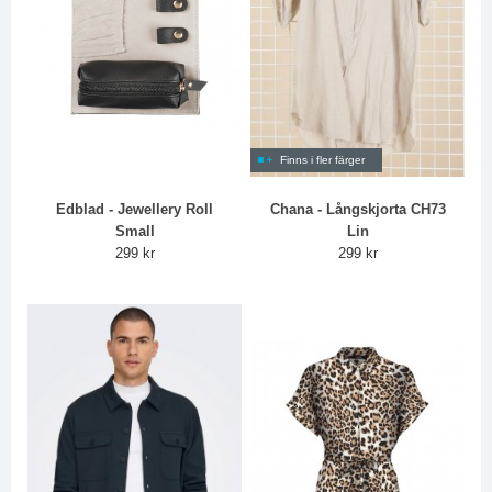
Finns i fler färger
Edblad - Jewellery Roll
Chana - Långskjorta CH73
Small
Lin
299 kr
299 kr