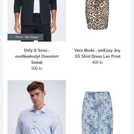
Finns i fler färger
Only & Sons -
Vero Moda - vmEasy Joy
onsNewkodyl Overshirt
SS Shirt Dress Leo Print
Sweat
400 kr
500 kr