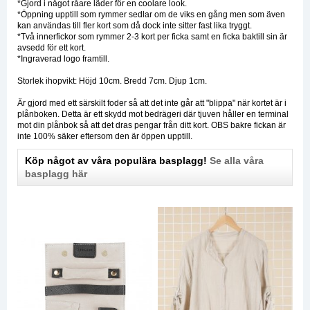
*Gjord i något råare läder för en coolare look.
*Öppning upptill som rymmer sedlar om de viks en gång men som även
kan användas till fler kort som då dock inte sitter fast lika tryggt.
*Två innerfickor som rymmer 2-3 kort per ficka samt en ficka baktill sin är
avsedd för ett kort.
*Ingraverad logo framtill.
Storlek ihopvikt: Höjd 10cm. Bredd 7cm. Djup 1cm.
Är gjord med ett särskilt foder så att det inte går att "blippa" när kortet är i
plånboken. Detta är ett skydd mot bedrägeri där tjuven håller en terminal
mot din plånbok så att det dras pengar från ditt kort. OBS bakre fickan är
inte 100% säker eftersom den är öppen upptill.
Köp något av våra populära basplagg!
Se alla våra
basplagg här