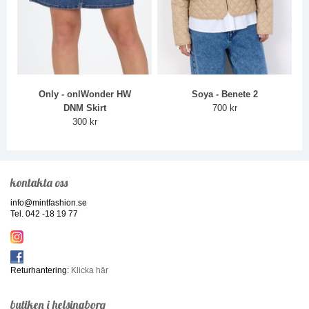
Only - onlWonder HW
Soya - Benete 2
DNM Skirt
700 kr
300 kr
kontakta oss
info@mintfashion.se
Tel. 042 -18 19 77
Returhantering:
Klicka här
butiken i helsingborg