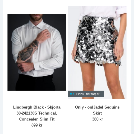
Finns i fler färger
Lindbergh Black - Skjorta
Only - onlJadel Sequins
30-242130S Technical,
Skirt
Concealer, Slim Fit
380 kr
899 kr