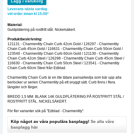
Lägg i varukorg
Leverans nästa vardag
vid order innan kl 15:00*
Material:
Guldplätering på rostfritt stål. Nickelsäkert.
Produktbeskrivning:
121131 - Charmentity Chain Curb 42cm Gold / 126297 - Charmentity
Chain Curb 45cm Gold / 116631 - Charmentity Chain Curb 50cm Gold /
123540 - Charmentity Chain Curb 60cm Gold / 121130 - Charmentity
Chain Curb 42cm Steel / 126298 - Charmentity Chain Curb 45cm Steel /
116630 - Charmentity Chain Curb 50cm Steel / 123541 - Charmentity
Chain Curb 60cm Steel från Edblad.
Charmentity Chain Curb är en lite tätare pansarkedja som bär upp alla
berlocker ur serien Charmentity på ett snyggt sätt. Curb finns i flera
längder och färger.
BREDD 1,5 MM. BLANK 14K GULDPLÄTERING PÅ ROSTFRITT STÅL /
ROSTFRITT STÅL. NICKELSÄKERT.
För fler varianter sök på "Edblad - Charmentity".
Köp något av våra populära basplagg!
Se alla våra
basplagg här