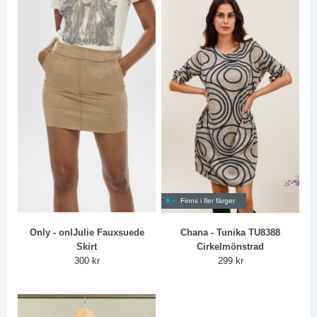
Finns i fler färger
Only - onlJulie Fauxsuede
Chana - Tunika TU8388
Skirt
Cirkelmönstrad
300 kr
299 kr