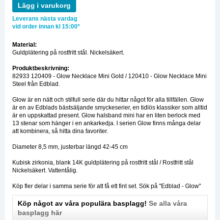
Lägg i varukorg
Leverans nästa vardag
vid order innan kl 15:00*
Material:
Guldplätering på rostfritt stål. Nickelsäkert.
Produktbeskrivning:
82933 120409 - Glow Necklace Mini Gold / 120410 - Glow Necklace Mini
Steel från Edblad.
Glow är en nätt och stilfull serie där du hittar något för alla tillfällen. Glow
är en av Edblads bästsäljande smyckeserier, en tidlös klassiker som alltid
är en uppskattad present. Glow halsband mini har en liten berlock med
13 stenar som hänger i en ankarkedja. I serien Glow finns många delar
att kombinera, så hitta dina favoriter.
Diameter 8,5 mm, justerbar längd 42-45 cm
Kubisk zirkonia, blank 14K guldplätering på rostfritt stål / Rostfritt stål
Nickelsäkert. Vattentålig.
Köp fler delar i samma serie för att få ett fint set. Sök på "Edblad - Glow"
Köp något av våra populära basplagg!
Se alla våra
basplagg här