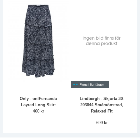
Finns i fler färger
Only - onlFernanda
Lindbergh - Skjorta 30-
Layred Long Skirt
203844 Småmönstrad,
460 kr
Relaxed Fit
699 kr