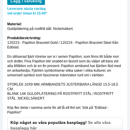
Lägg i varukorg
Leverans nästa vardag
vid order innan kl 15:00*
Material:
Guldplätering på rostfritt stål. Nickelsäkert.
Produktbeskrivning:
120223 - Papillon Bracelet Gold / 120224 - Papillon Bracelet Steel från
Edblad.
En stiliserad fjäril rörelse ser vi i serien Papillon, som finns till både mor
och dotter. Fina Papillon blir snabbt en favorit som du väljer att bära vid
alla tillfällen och är en fin present. Papillon armband har fjärilen fäst med
en ankarkedja. Fjärilen symboliserar olika saker i olika kulturer, en
universell symbol som fascinerar människor runt om i världen.
STORLEK 10X9 MM, ARMBANDETS JUSTERBARA LÄNGD 15,5-18,5
CM.
BLANK 14K GULDPLÄTERING PÅ ROSTFRITT STÅL / ROSTFRITT
STÅL. NICKELSÄKERT.
Köp fler delar i samma serie för att få ett fint set. Sök på "Edblad -
Papillon"
Köp något av våra populära basplagg!
Se alla våra
basplagg här