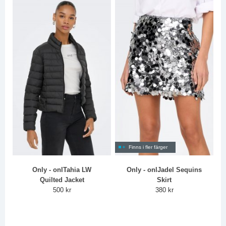
Finns i fler färger
Only - onlTahia LW
Only - onlJadel Sequins
Quilted Jacket
Skirt
500 kr
380 kr