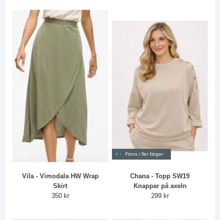
Finns i fler färger
Vila - Vimodala HW Wrap
Chana - Topp SW19
Skirt
Knappar på axeln
350 kr
299 kr