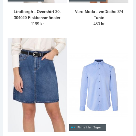
Lindbergh - Overshirt 30-
Vero Moda - vmDicthe 3/4
304020 Fiskbensmönster
Tunic
1199 kr
450 kr
Finns i fler färger