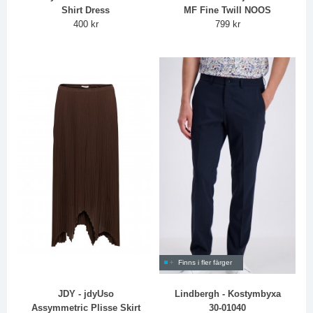
Shirt Dress
MF Fine Twill NOOS
400 kr
799 kr
Finns i fler färger
JDY - jdyUso
Lindbergh - Kostymbyxa
Assymmetric Plisse Skirt
30-01040