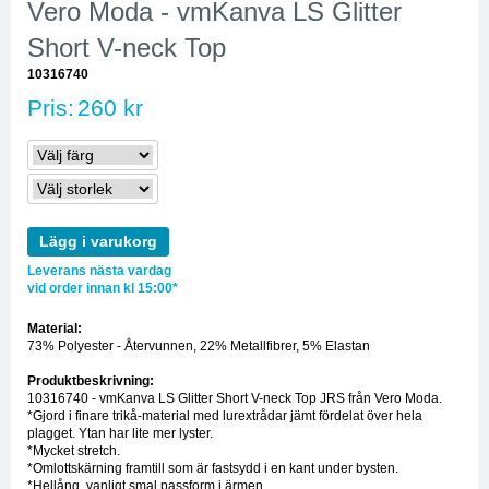
Vero Moda - vmKanva LS Glitter
Short V-neck Top
10316740
Pris:
260 kr
Lägg i varukorg
Leverans nästa vardag
vid order innan kl 15:00*
Material:
73% Polyester - Återvunnen, 22% Metallfibrer, 5% Elastan
Produktbeskrivning:
10316740 - vmKanva LS Glitter Short V-neck Top JRS från Vero Moda.
*Gjord i finare trikå-material med lurextrådar jämt fördelat över hela
plagget. Ytan har lite mer lyster.
*Mycket stretch.
*Omlottskärning framtill som är fastsydd i en kant under bysten.
*Hellång, vanligt smal passform i ärmen.