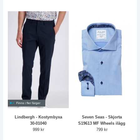
Finns i fler färger
Lindbergh - Kostymbyxa
Seven Seas - Skjorta
30-01040
S19613 MF Wheels ilägg
999 kr
799 kr