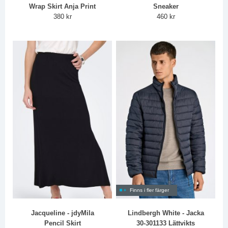
Wrap Skirt Anja Print
Sneaker
380 kr
460 kr
Finns i fler färger
Jacqueline - jdyMila
Lindbergh White - Jacka
Pencil Skirt
30-301133 Lättvikts