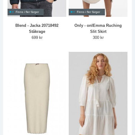
Finns i fler färger
Finns i fler färger
Blend - Jacka 20718492
Only - onlEmma Ruching
Ståkrage
Slit Skirt
699 kr
300 kr