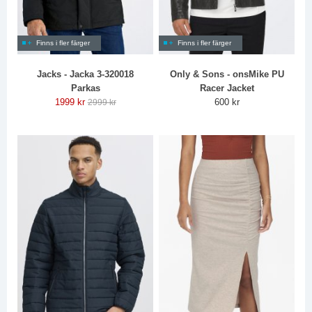
Finns i fler färger
Finns i fler färger
Jacks - Jacka 3-320018
Only & Sons - onsMike PU
Parkas
Racer Jacket
1999 kr
600 kr
2999 kr