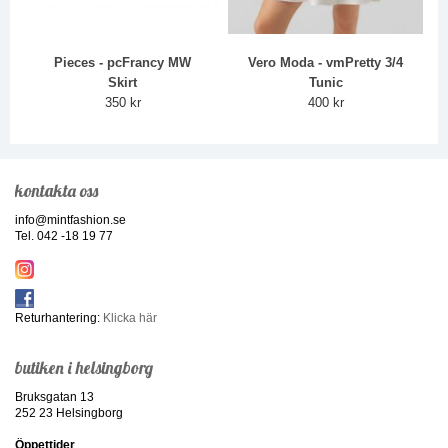
Pieces - pcFrancy MW
Vero Moda - vmPretty 3/4
Skirt
Tunic
350 kr
400 kr
kontakta oss
info@mintfashion.se
Tel. 042 -18 19 77
Returhantering:
Klicka här
butiken i helsingborg
Bruksgatan 13
252 23 Helsingborg
Öppettider