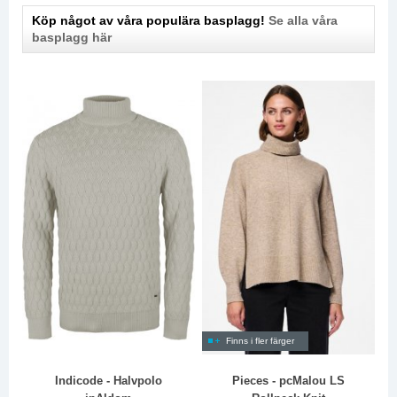
Köp något av våra populära basplagg!
Se alla våra
basplagg här
Finns i fler färger
Indicode - Halvpolo
Pieces - pcMalou LS