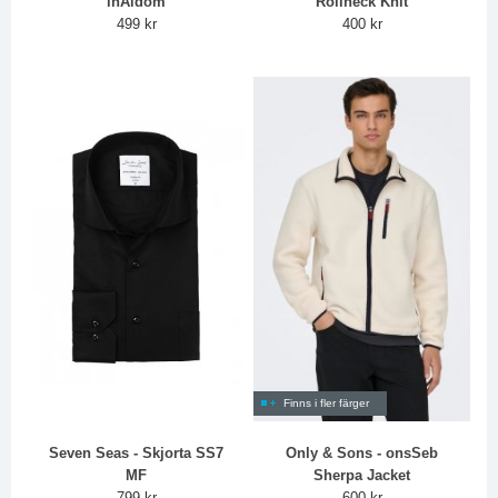
inAldom
Rollneck Knit
499 kr
400 kr
Finns i fler färger
Seven Seas - Skjorta SS7
Only & Sons - onsSeb
MF
Sherpa Jacket
799 kr
600 kr