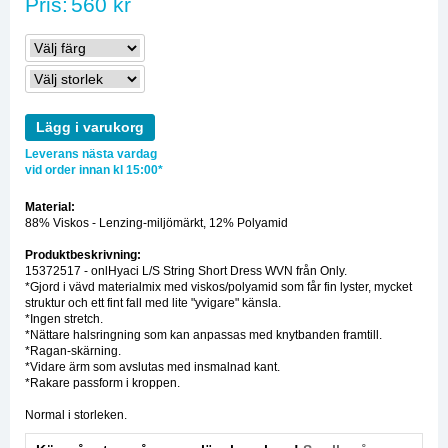
Pris:
560 kr
Lägg i varukorg
Leverans nästa vardag
vid order innan kl 15:00*
Material:
88% Viskos - Lenzing-miljömärkt, 12% Polyamid
Produktbeskrivning:
15372517 - onlHyaci L/S String Short Dress WVN från Only.
*Gjord i vävd materialmix med viskos/polyamid som får fin lyster, mycket
struktur och ett fint fall med lite "yvigare" känsla.
*Ingen stretch.
*Nättare halsringning som kan anpassas med knytbanden framtill.
*Ragan-skärning.
*Vidare ärm som avslutas med insmalnad kant.
*Rakare passform i kroppen.
Normal i storleken.