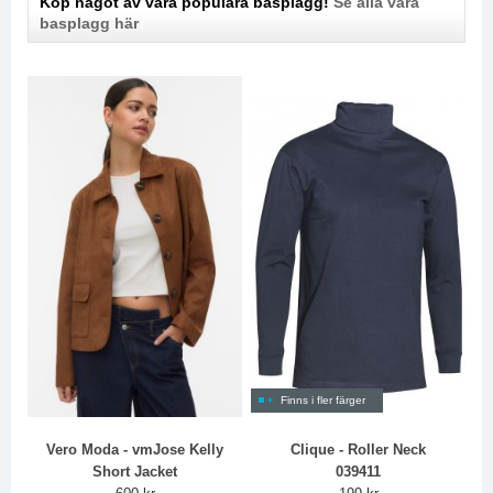
Köp något av våra populära basplagg!
Se alla våra
basplagg här
Finns i fler färger
Vero Moda - vmJose Kelly
Clique - Roller Neck
Short Jacket
039411