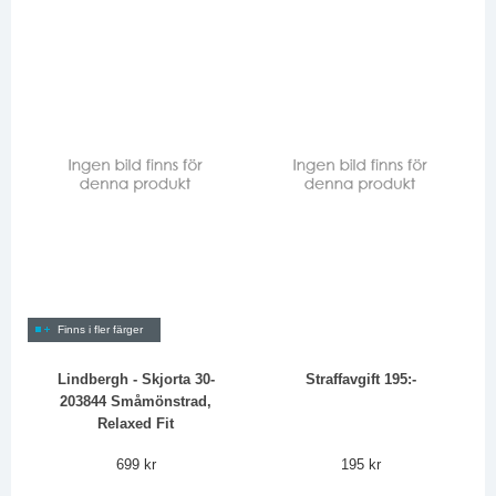
Finns i fler färger
Lindbergh - Skjorta 30-
Straffavgift 195:-
203844 Småmönstrad,
Relaxed Fit
699 kr
195 kr