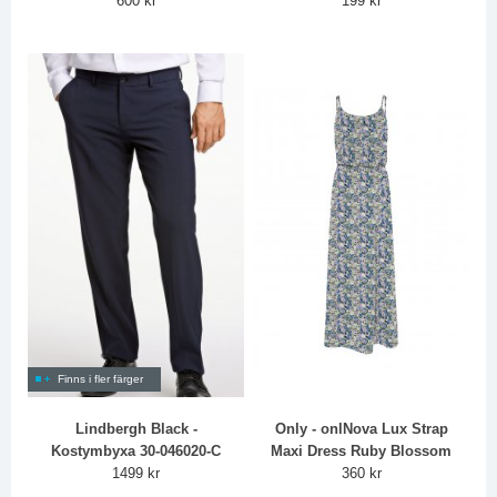
600 kr
199 kr
Finns i fler färger
Lindbergh Black -
Only - onlNova Lux Strap
Kostymbyxa 30-046020-C
Maxi Dress Ruby Blossom
1499 kr
360 kr