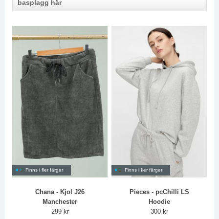
basplagg här
Finns i fler färger
Finns i fler färger
Chana - Kjol J26
Pieces - pcChilli LS
Manchester
Hoodie
299 kr
300 kr