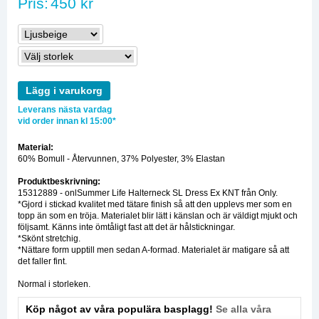
Pris:
450 kr
Lägg i varukorg
Leverans nästa vardag
vid order innan kl 15:00*
Material:
60% Bomull - Återvunnen, 37% Polyester, 3% Elastan
Produktbeskrivning:
15312889 - onlSummer Life Halterneck SL Dress Ex KNT från Only.
*Gjord i stickad kvalitet med tätare finish så att den upplevs mer som en
topp än som en tröja. Materialet blir lätt i känslan och är väldigt mjukt och
följsamt. Känns inte ömtåligt fast att det är hålstickningar.
*Skönt stretchig.
*Nättare form upptill men sedan A-formad. Materialet är matigare så att
det faller fint.
Normal i storleken.
Köp något av våra populära basplagg!
Se alla våra