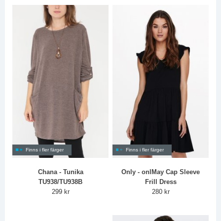
Finns i fler färger
Finns i fler färger
Chana - Tunika
Only - onlMay Cap Sleeve
TU938/TU938B
Frill Dress
299 kr
280 kr