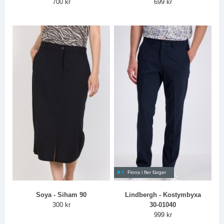
700 kr
699 kr
Finns i fler färger
Soya - Siham 90
Lindbergh - Kostymbyxa
300 kr
30-01040
999 kr