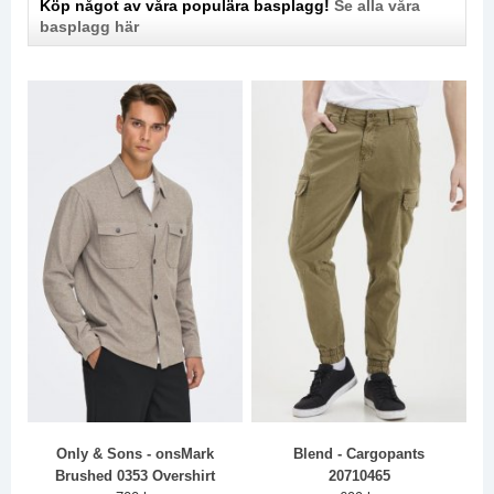
Köp något av våra populära basplagg!
Se alla våra
basplagg här
Only & Sons - onsMark
Blend - Cargopants
Brushed 0353 Overshirt
20710465