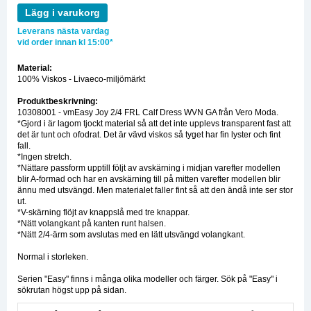
Lägg i varukorg
Leverans nästa vardag
vid order innan kl 15:00*
Material:
100% Viskos - Livaeco-miljömärkt
Produktbeskrivning:
10308001 - vmEasy Joy 2/4 FRL Calf Dress WVN GA från Vero Moda.
*Gjord i är lagom tjockt material så att det inte upplevs transparent fast att
det är tunt och ofodrat. Det är vävd viskos så tyget har fin lyster och fint
fall.
*Ingen stretch.
*Nättare passform upptill följt av avskärning i midjan varefter modellen
blir A-formad och har en avskärning till på mitten varefter modellen blir
ännu med utsvängd. Men materialet faller fint så att den ändå inte ser stor
ut.
*V-skärning flöjt av knappslå med tre knappar.
*Nätt volangkant på kanten runt halsen.
*Nätt 2/4-ärm som avslutas med en lätt utsvängd volangkant.
Normal i storleken.
Serien "Easy" finns i många olika modeller och färger. Sök på "Easy" i
sökrutan högst upp på sidan.