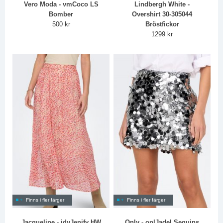
Vero Moda - vmCoco LS
Lindbergh White -
Bomber
Overshirt 30-305044
500 kr
Bröstfickor
1299 kr
Finns i fler färger
Finns i fler färger
Jacqueline - jdyJenify HW
Only - onlJadel Sequins