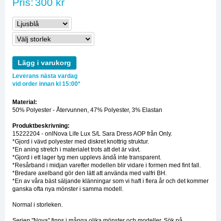
Pris:
300 kr
Lägg i varukorg
Leverans nästa vardag
vid order innan kl 15:00*
Material:
50% Polyester - Återvunnen, 47% Polyester, 3% Elastan
Produktbeskrivning:
15222204 - onlNova Life Lux S/L Sara Dress AOP från Only.
*Gjord i vävd polyester med diskret knottrig struktur.
*En aning stretch i materialet trots att det är vävt.
*Gjord i ett lager tyg men upplevs ändå inte transparent.
*Resårband i midjan varefter modellen blir vidare i formen med fint fall.
*Bredare axelband gör den lätt att använda med valfri BH.
*En av våra bäst säljande klänningar som vi haft i flera år och det kommer
ganska ofta nya mönster i samma modell.
Normal i storleken.
Serien "Nova" finns i många olika mönster och modeller. Sök på