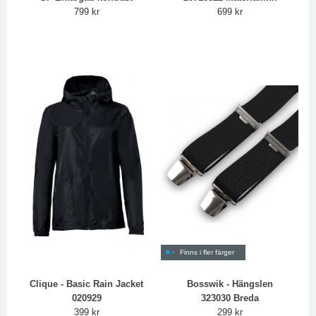
799 kr
699 kr
Finns i fler färger
Clique - Basic Rain Jacket
Bosswik - Hängslen
020929
323030 Breda
399 kr
299 kr