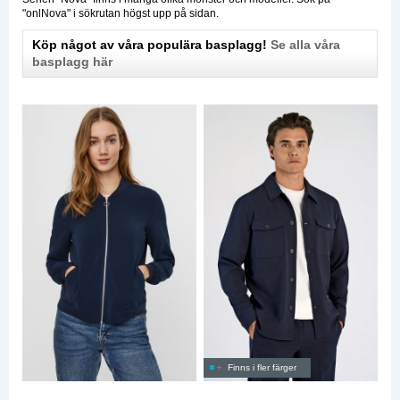
"onlNova" i sökrutan högst upp på sidan.
Köp något av våra populära basplagg!
Se alla våra
basplagg här
Finns i fler färger