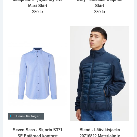
Maxi Skirt
Skirt
380 kr
380 kr
Finns i fler färger
Seven Seas - Skjorta S371
Blend - Lättviktsjacka
SF Enfärgad kontrast
20716822 Materialmix