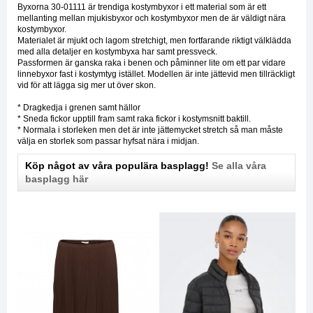
Byxorna 30-01111 är trendiga kostymbyxor i ett material som är ett
mellanting mellan mjukisbyxor och kostymbyxor men de är väldigt nära
kostymbyxor.
Materialet är mjukt och lagom stretchigt, men fortfarande riktigt välklädda
med alla detaljer en kostymbyxa har samt pressveck.
Passformen är ganska raka i benen och påminner lite om ett par vidare
linnebyxor fast i kostymtyg istället. Modellen är inte jättevid men tillräckligt
vid för att lägga sig mer ut över skon.
* Dragkedja i grenen samt hällor
* Sneda fickor upptill fram samt raka fickor i kostymsnitt baktill.
* Normala i storleken men det är inte jättemycket stretch så man måste
välja en storlek som passar hyfsat nära i midjan.
Köp något av våra populära basplagg!
Se alla våra
basplagg här