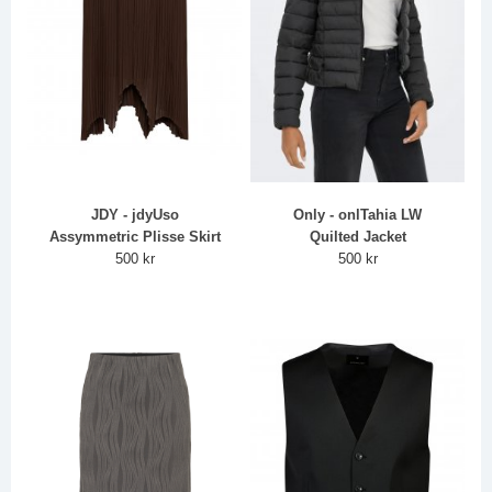
JDY - jdyUso
Only - onlTahia LW
Assymmetric Plisse Skirt
Quilted Jacket
500 kr
500 kr