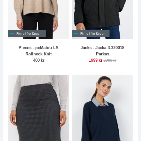
Finns i fler färger
Finns i fler färger
Pieces - pcMalou LS
Jacks - Jacka 3-320018
Rollneck Knit
Parkas
400 kr
1999 kr
2999 kr