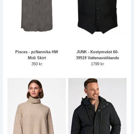
Pieces - pcNannika HW
JUNK - Kostymväst 60-
Midi Skirt
39519 Vattenavstötande
350 kr
1799 kr