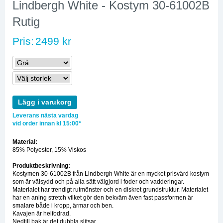
Lindbergh White - Kostym 30-61002B
Rutig
Pris:
2499 kr
Lägg i varukorg
Leverans nästa vardag
vid order innan kl 15:00*
Material:
85% Polyester, 15% Viskos
Produktbeskrivning:
Kostymen 30-61002B från Lindbergh White är en mycket prisvärd kostym
som är välsydd och på alla sätt välgjord i foder och vadderingar.
Materialet har trendigt rutmönster och en diskret grundstruktur. Materialet
har en aning stretch vilket gör den bekväm även fast passformen är
smalare både i kropp, ärmar och ben.
Kavajen är helfodrad.
Nedtill bak är det dubbla slitsar.