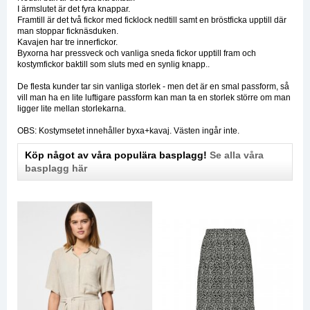
I ärmslutet är det fyra knappar.
Framtill är det två fickor med ficklock nedtill samt en bröstficka upptill där
man stoppar ficknäsduken.
Kavajen har tre innerfickor.
Byxorna har pressveck och vanliga sneda fickor upptill fram och
kostymfickor baktill som sluts med en synlig knapp..
De flesta kunder tar sin vanliga storlek - men det är en smal passform, så
vill man ha en lite luftigare passform kan man ta en storlek större om man
ligger lite mellan storlekarna.
OBS: Kostymsetet innehåller byxa+kavaj. Västen ingår inte.
Köp något av våra populära basplagg!
Se alla våra
basplagg här