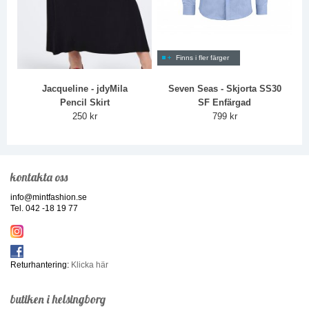
Finns i fler färger
Jacqueline - jdyMila
Seven Seas - Skjorta SS30
Pencil Skirt
SF Enfärgad
250 kr
799 kr
kontakta oss
info@mintfashion.se
Tel. 042 -18 19 77
Returhantering:
Klicka här
butiken i helsingborg