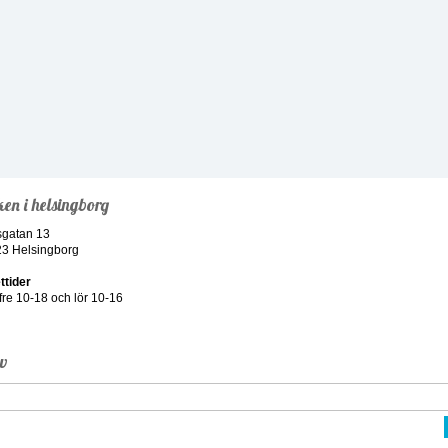
ken i helsingborg
sgatan 13
23 Helsingborg
ttider
re 10-18 och lör 10-16
ev