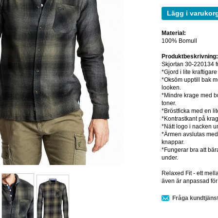
Lägg i varukor
Material:
100% Bomull
Produktbeskrivning
Skjortan 30-220134 f
*Gjord i lite kraftig
*Oksöm upptill bak me
looken.
*Mindre krage med bu
toner.
*Bröstficka med en li
*Kontrastkant på krag
*Nätt logo i nacken u
*Ärmen avslutas med 
knappar.
*Fungerar bra att bär
under.
Relaxed Fit - ett mel
även är anpassad för
Fråga kundtjäns