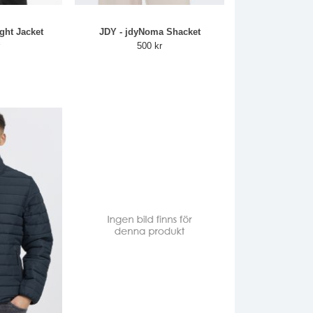
ight Jacket
JDY - jdyNoma Shacket
r
500 kr