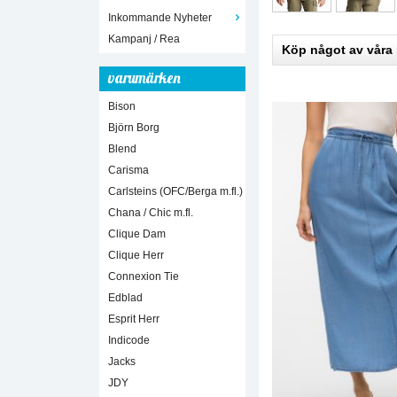
Inkommande Nyheter
Kampanj / Rea
Köp något av våra
varumärken
Bison
Björn Borg
Blend
Carisma
Carlsteins (OFC/Berga m.fl.)
Chana / Chic m.fl.
Clique Dam
Clique Herr
Connexion Tie
Edblad
Esprit Herr
Indicode
Jacks
JDY