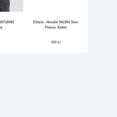
 20718492
Elitzia - Hoodie 561954 Stor-
ge
Fleece, Katter
r
499 kr