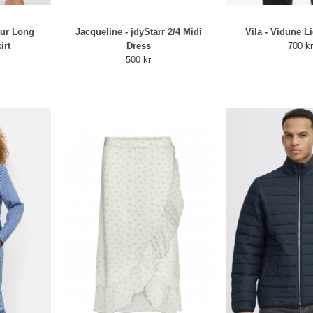
eur Long
Jacqueline - jdyStarr 2/4 Midi
Vila - Vidune L
irt
Dress
700 k
500 kr