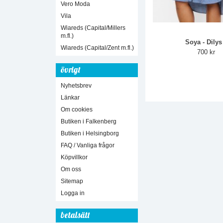
Vero Moda
Vila
Wiareds (Capital/Millers
m.fl.)
Soya - Dilys
Wiareds (Capital/Zent m.fl.)
700 kr
övrigt
Nyhetsbrev
Länkar
Om cookies
Butiken i Falkenberg
Butiken i Helsingborg
FAQ / Vanliga frågor
Köpvillkor
Om oss
Sitemap
Logga in
betalsätt