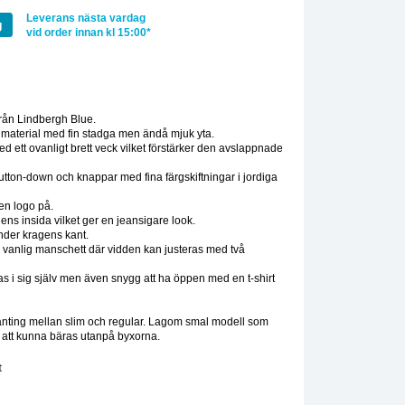
Leverans nästa vardag
g
vid order innan kl 15:00*
:
rån Lindbergh Blue.
are material med fin stadga men ändå mjuk yta.
d ett ovanligt brett veck vilket förstärker den avslappnade
tton-down och knappar med fina färgskiftningar i jordiga
ten logo på.
ens insida vilket ger en jeansigare look.
nder kragens kant.
vanlig manschett där vidden kan justeras med två
as i sig själv men även snygg att ha öppen med en t-shirt
lanting mellan slim och regular. Lagom smal modell som
 att kunna bäras utanpå byxorna.
t