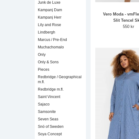
Junk de Luxe
Kampanj Dam
Vero Moda - vmFl
Kampanj Herr
Slit Tencel Sk
Lily and Rose
550 kr
Lindbergh
Marcus / Pre-End
Muchachomalo
Only
Only & Sons
Pieces
Redbridge / Geographical
m.fl.
Redbridge m.fl.
Saint Vincent
Sajaco
Samsonite
Seven Seas
Snö of Sweden
Soya Concept