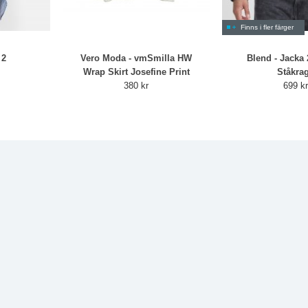
Finns i fler färger
 2
Vero Moda - vmSmilla HW
Blend - Jacka
Wrap Skirt Josefine Print
Ståkra
380 kr
699 k