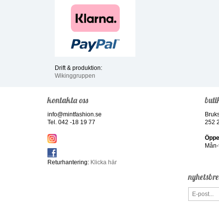
Drift & produktion:
Wikinggruppen
kontakta oss
buti
info@mintfashion.se
Bruk
Tel. 042 -18 19 77
252 
Öppe
Mån-f
Returhantering:
Klicka här
nyhetsbr