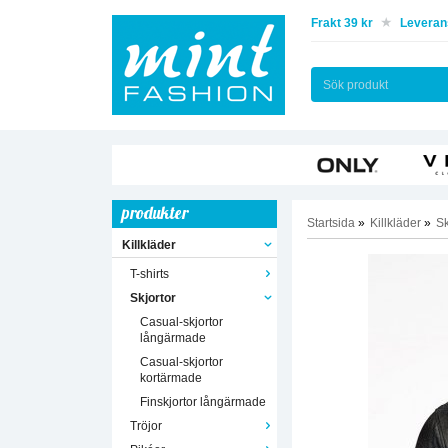
Frakt 39 kr
Leverans
produkter
Startsida
»
Killkläder
»
Sk
Killkläder
T-shirts
Skjortor
Casual-skjortor
långärmade
Casual-skjortor
kortärmade
Finskjortor långärmade
Tröjor