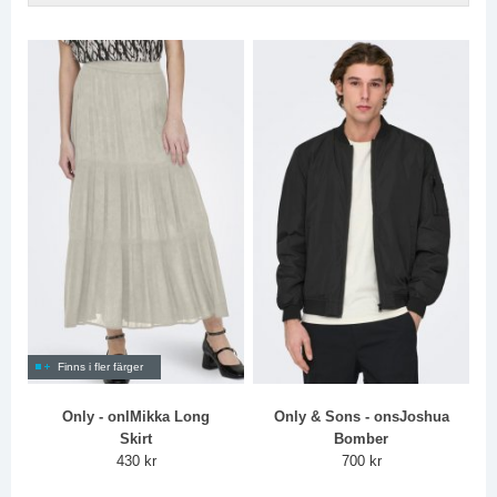
Finns i fler färger
Only - onlMikka Long
Only & Sons - onsJoshua
Skirt
Bomber
430 kr
700 kr