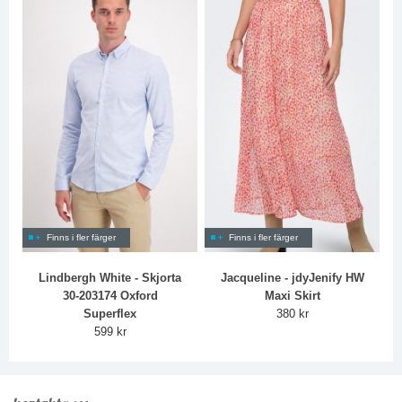
Finns i fler färger
Finns i fler färger
Lindbergh White - Skjorta
Jacqueline - jdyJenify HW
30-203174 Oxford
Maxi Skirt
Superflex
380 kr
599 kr