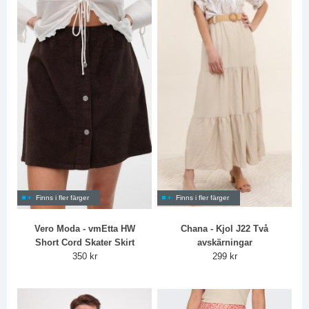
Finns i fler färger
Finns i fler färger
Vero Moda - vmEtta HW
Chana - Kjol J22 Två
Short Cord Skater Skirt
avskärningar
350 kr
299 kr