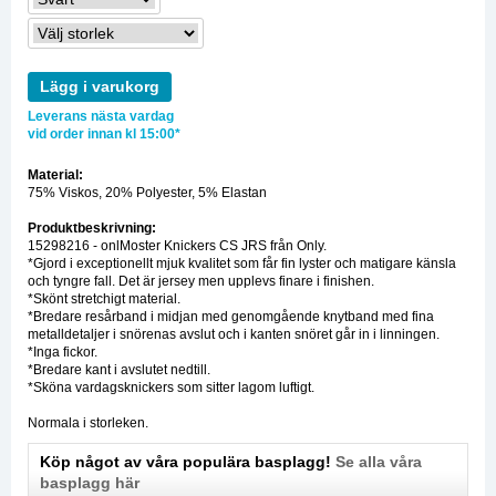
Lägg i varukorg
Leverans nästa vardag
vid order innan kl 15:00*
Material:
75% Viskos, 20% Polyester, 5% Elastan
Produktbeskrivning:
15298216 - onlMoster Knickers CS JRS från Only.
*Gjord i exceptionellt mjuk kvalitet som får fin lyster och matigare känsla
och tyngre fall. Det är jersey men upplevs finare i finishen.
*Skönt stretchigt material.
*Bredare resårband i midjan med genomgående knytband med fina
metalldetaljer i snörenas avslut och i kanten snöret går in i linningen.
*Inga fickor.
*Bredare kant i avslutet nedtill.
*Sköna vardagsknickers som sitter lagom luftigt.
Normala i storleken.
Köp något av våra populära basplagg!
Se alla våra
basplagg här